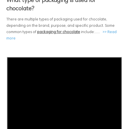
chocolate?
There are multiple types of packaging used for chocolate,
depending on the brand, purpose, and specific product. Some
common types of
packaging for chocolate
include:
.
.....
>>
Read
more