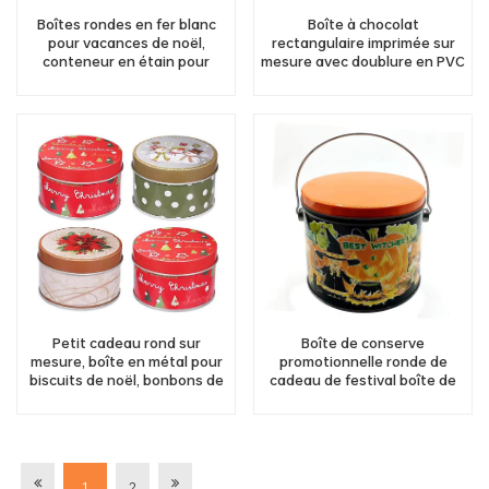
Boîtes rondes en fer blanc
Boîte à chocolat
pour vacances de noël,
rectangulaire imprimée sur
conteneur en étain pour
mesure avec doublure en PVC
promotion de cadeaux, vente
à l'intérieur
en gros
Petit cadeau rond sur
Boîte de conserve
mesure, boîte en métal pour
promotionnelle ronde de
biscuits de noël, bonbons de
cadeau de festival boîte de
noël, chocolat, fabricant de
bidon de sucrerie de biscuit
boîtes de conserve
d'Halloween avec la poignée
1
2