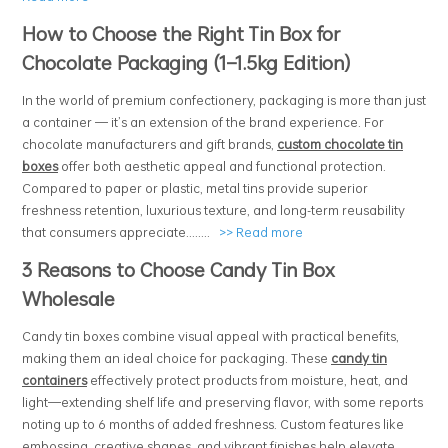
How to Choose the Right Tin Box for
Chocolate Packaging (1–1.5kg Edition)
In the world of premium confectionery, packaging is more than just
a container — it’s an extension of the brand experience. For
chocolate manufacturers and gift brands,
custom chocolate tin
boxes
offer both aesthetic appeal and functional protection.
Compared to paper or plastic, metal tins provide superior
freshness retention, luxurious texture, and long-term reusability
that consumers appreciate........
>>
Read more
3 Reasons to Choose Candy Tin Box
Wholesale
Candy tin boxes combine visual appeal with practical benefits,
making them an ideal choice for packaging. These
candy tin
containers
effectively protect products from moisture, heat, and
light—extending shelf life and preserving flavor, with some reports
noting up to 6 months of added freshness. Custom features like
embossing, creative shapes, and vibrant finishes help elevate