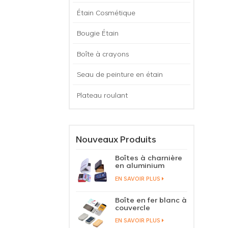
Étain Cosmétique
Bougie Étain
Boîte à crayons
Seau de peinture en étain
Plateau roulant
Nouveaux Produits
Boîtes à charnière
en aluminium
contenant des
EN SAVOIR PLUS
bonbons à la
menthe dans un
étui en étain avec
Boîte en fer blanc à
couvercle à
couvercle
charnière
coulissant
EN SAVOIR PLUS
personnalisé,