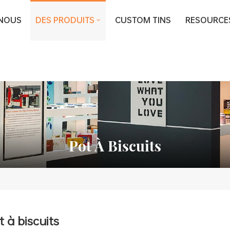
 NOUS
DES PRODUITS
CUSTOM TINS
RESOURCE
Pot À Biscuits
t à biscuits