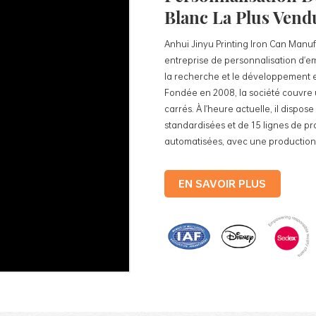
Blanc La Plus Vend
Anhui Jinyu Printing Iron Can Manufa
entreprise de personnalisation d'e
la recherche et le développement et
Fondée en 2008, la société couvre 
carrés. À l'heure actuelle, il dispos
standardisées et de 15 lignes de p
automatisées, avec une production 
boîtes en fer. Les produits de la so
fer blanc pour aliments, des boîtes 
EN SAVOIR PLUS
en fer blanc pour cosmétiques, des
promotionnels et des plateaux en fe
production standardisées et 15 lig
automatisées, avec un