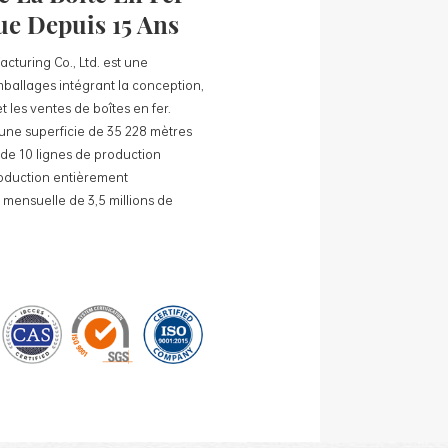
ue Depuis 15 Ans
cturing Co., Ltd. est une
mballages intégrant la conception,
 les ventes de boîtes en fer.
une superficie de 35 228 mètres
e de 10 lignes de production
roduction entièrement
mensuelle de 3,5 millions de
ciété comprennent : des boîtes en
en fer blanc pour le thé, des boîtes
 boîtes en fer blanc pour cadeaux
r blanc, etc. des lignes de
nes de production entièrement