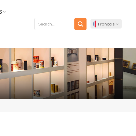
S
Français
English
Français
Deutsch
Español
Português