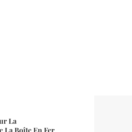
ur La
e La Boîte En Fer