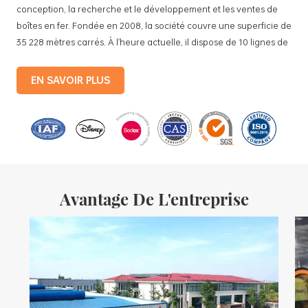
conception, la recherche et le développement et les ventes de
boîtes en fer. Fondée en 2008, la société couvre une superficie de
35 228 mètres carrés. À l'heure actuelle, il dispose de 10 lignes de
production standardisées et de 15 lignes de production
entièrement automatisées, avec une production mensuelle de 3,5
EN SAVOIR PLUS
millions de boîtes en fer. Les produits de la société comprennent :
des boîtes en fer blanc pour aliments, des boîtes en fer blanc pour
le thé, des boîtes en fer blanc pour cosmétiques, des boîtes en fer
blanc pour cadeaux promotionnels et des plateaux en fer blanc,
etc. des lignes de production standardisées et 15 lignes de
production entièrement automatisées, avec un
Avantage De L'entreprise