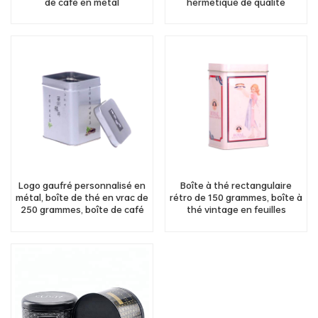
de café en métal
hermétique de qualité
alimentaire, boîte à thé ronde
en métal avec couvercle
transparent
Logo gaufré personnalisé en
Boîte à thé rectangulaire
métal, boîte de thé en vrac de
rétro de 150 grammes, boîte à
250 grammes, boîte de café
thé vintage en feuilles
en poudre, emballage en fer
mobiles
blanc