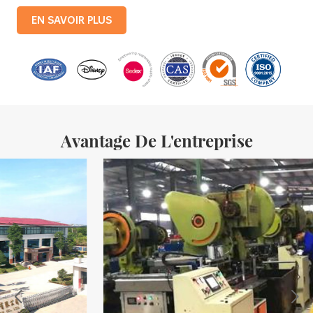
entièrement automatisées, avec une production mensuelle de 3,5
EN SAVOIR PLUS
millions de boîtes en fer. Les produits de la société comprennent :
des boîtes en fer blanc pour aliments, des boîtes en fer blanc pour
le thé, des boîtes en fer blanc pour cosmétiques, des boîtes en fer
blanc pour cadeaux promotionnels et des plateaux en fer blanc,
etc. des lignes de production standardisées et 15 lignes de
production entièrement automatisées, avec un
Avantage De L'entreprise