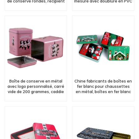
de conserve rondes, récipient
mesure avec doublure en PVC
en fer blanc pour gâteau de
à l'intérieur
rêve
Boîte de conserve en métal
Chine fabricants de boîtes en
avec logo personnalisé, carré
fer blanc pour chaussettes
vide de 200 grammes, caddie
en métal, boîtes en fer blanc
à thé en vrac, emballage de
pour cadeaux promotionnels
grains de café
carrés odm en gros