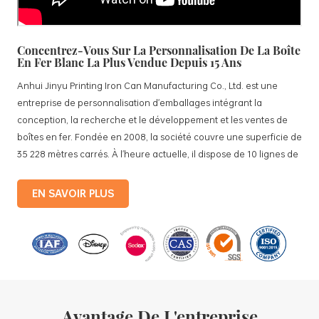
Concentrez-Vous Sur La Personnalisation De La Boîte
En Fer Blanc La Plus Vendue Depuis 15 Ans
Anhui Jinyu Printing Iron Can Manufacturing Co., Ltd. est une
entreprise de personnalisation d'emballages intégrant la
conception, la recherche et le développement et les ventes de
boîtes en fer. Fondée en 2008, la société couvre une superficie de
35 228 mètres carrés. À l'heure actuelle, il dispose de 10 lignes de
production standardisées et de 15 lignes de production
entièrement automatisées, avec une production mensuelle de 3,5
EN SAVOIR PLUS
millions de boîtes en fer. Les produits de la société comprennent :
des boîtes en fer blanc pour aliments, des boîtes en fer blanc pour
le thé, des boîtes en fer blanc pour cosmétiques, des boîtes en fer
blanc pour cadeaux promotionnels et des plateaux en fer blanc,
etc. des lignes de production standardisées et 15 lignes de
production entièrement automatisées, avec un
Avantage De L'entreprise