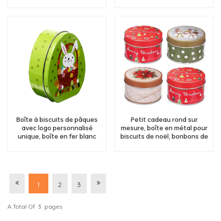
blanc, impression en gros de
métal usine d'étain
boîtes scellées en
provenance de Chine
Boîte à biscuits de pâques
Petit cadeau rond sur
avec logo personnalisé
mesure, boîte en métal pour
unique, boîte en fer blanc
biscuits de noël, bonbons de
pour bonbons, chocolat,
noël, chocolat, fabricant de
cadeau en forme d'œuf,
boîtes de conserve
conteneur en métal,
stockage
1
2
3
A Total Of
3
Pages