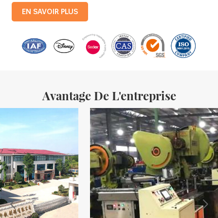
entièrement automatisées, avec une production mensuelle de 3,5
EN SAVOIR PLUS
millions de boîtes en fer. Les produits de la société comprennent :
des boîtes en fer blanc pour aliments, des boîtes en fer blanc pour
le thé, des boîtes en fer blanc pour cosmétiques, des boîtes en fer
blanc pour cadeaux promotionnels et des plateaux en fer blanc,
etc. des lignes de production standardisées et 15 lignes de
production entièrement automatisées, avec un
Avantage De L'entreprise