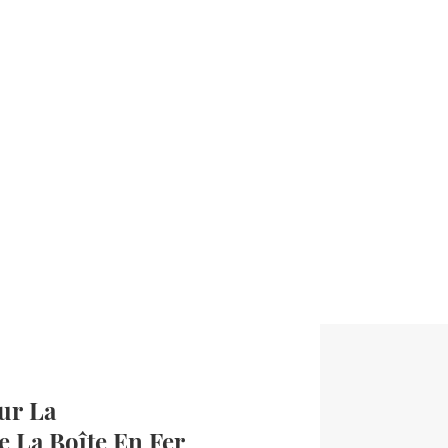
ur La
e La Boîte En Fer