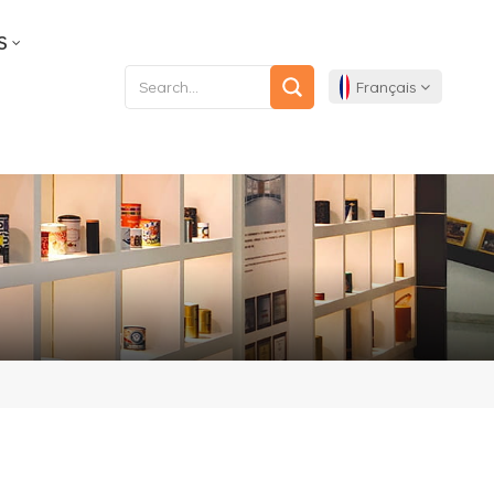
S
Français
English
Français
Deutsch
Español
Português