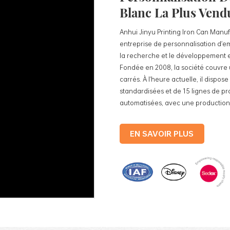
Blanc La Plus Vend
Anhui Jinyu Printing Iron Can Manufa
entreprise de personnalisation d'e
la recherche et le développement et
Fondée en 2008, la société couvre 
carrés. À l'heure actuelle, il dispos
standardisées et de 15 lignes de p
automatisées, avec une production 
boîtes en fer. Les produits de la so
fer blanc pour aliments, des boîtes 
EN SAVOIR PLUS
en fer blanc pour cosmétiques, des
promotionnels et des plateaux en fe
production standardisées et 15 lig
automatisées, avec un