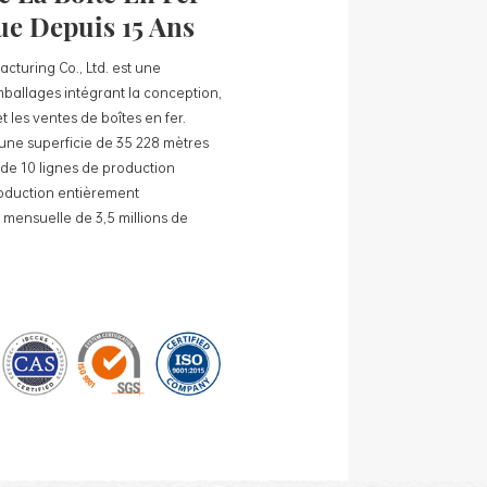
ue Depuis 15 Ans
cturing Co., Ltd. est une
mballages intégrant la conception,
 les ventes de boîtes en fer.
une superficie de 35 228 mètres
e de 10 lignes de production
roduction entièrement
mensuelle de 3,5 millions de
ciété comprennent : des boîtes en
en fer blanc pour le thé, des boîtes
 boîtes en fer blanc pour cadeaux
r blanc, etc. des lignes de
nes de production entièrement