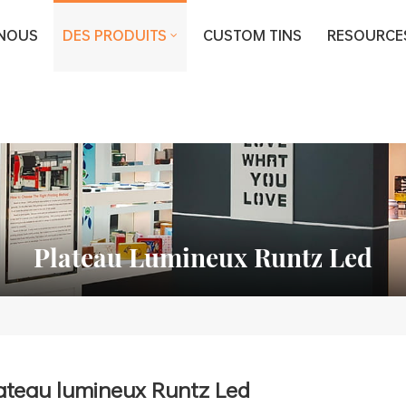
 NOUS
DES PRODUITS
CUSTOM TINS
RESOURCE
Plateau Lumineux Runtz Led
ateau lumineux Runtz Led