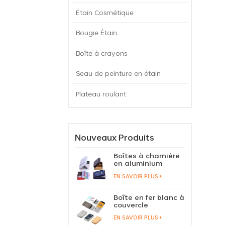
Étain Cosmétique
Bougie Étain
Boîte à crayons
Seau de peinture en étain
Plateau roulant
Nouveaux Produits
Boîtes à charnière
en aluminium
contenant des
EN SAVOIR PLUS
bonbons à la
menthe dans un
étui en étain avec
Boîte en fer blanc à
couvercle à
couvercle
charnière
coulissant
EN SAVOIR PLUS
personnalisé,