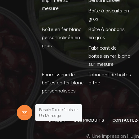
mesure
Boîte à biscuits en
gros
Boîte en fer blanc
Boîte à bonbons
personnalisée en
en gros
gros
Fabricant de
boîtes en fer blanc
sur mesure
Fournisseur de
fabricant de boîtes
boîtes en fer blanc
à thé
personnalisées
Besoin D'aide? Laisser
Un Message
MAISON
DES PRODUITS
CONTACTEZ
© Une impression Huijin 