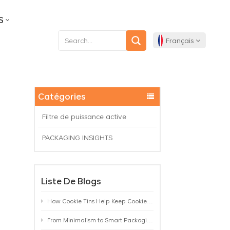
S
Français
English
Catégories
Français
Filtre de puissance active
Deutsch
PACKAGING INSIGHTS
Español
Liste De Blogs
Português
How Cookie Tins Help Keep Cookies Fresh: A Practical Packaging Guide for Biscuit Brands
From Minimalism to Smart Packaging: 9 Tea Tin Design Trends Shaping 2026