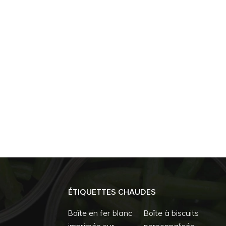
ÉTIQUETTES CHAUDES
Boîte en fer blanc
Boîte à biscuits
imprimée sur
personnalisée