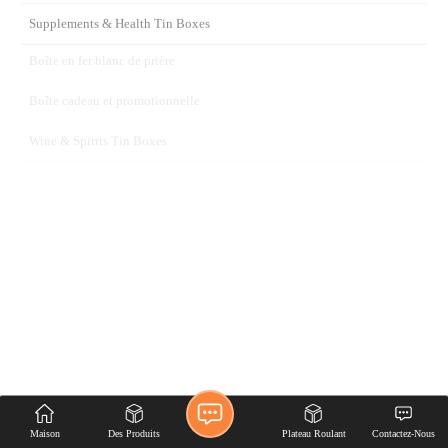
Emballage de boîte de conserve de
biscuit de biscuit de logo gaufré
personnalisé
Maison
Des Produits
Plateau Roulant
Contactez-Nous